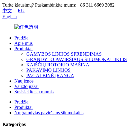
Turite klausimų? Paskambinkite mums: +86 311 6669 3082
中文
RU
English
Pradžia
Apie mus
Produktai
GAMYBOS LINIJOS SPRENDIMAS
GRANDYTO PAVIRŠIAUS ŠILUMOKAITIKLIS
KAIŠČIŲ ROTORIO MAŠINA
PAKAVIMO LINIJOS
PAGALBINĖ ĮRANGA
Naujienos
Vaizdo įrašai
Susisiekite su mumis
Pradžia
Produktai
Nugramdytas paviršiaus šilumokaitis
Kategorijos