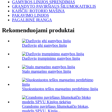
GAMYBOS LINIJOS SPRENDIMAS
GRANDYTO PAVIRŠIAUS ŠILUMOKAITIKLIS
KAIŠČIŲ ROTORIO MAŠINA
PAKAVIMO LINIJOS
PAGALBINĖ ĮRANGA
Rekomenduojami produktai
Daržovių ghi gamybos linija
Daržovių trumpinimo gamybos linija
Stalo margarino gamybos linija
Sluoksniuotos tešlos margarino perdirbimo linija
Grandomo paviršiaus šilumokaičio blokas,
modelis SPVU, Kinija...