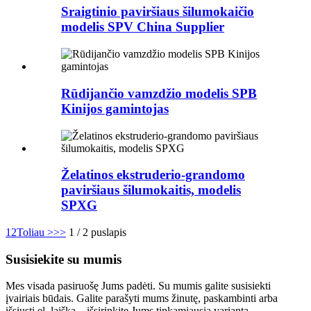
Sraigtinio paviršiaus šilumokaičio
modelis SPV China Supplier
Rūdijančio vamzdžio modelis SPB
Kinijos gamintojas
Želatinos ekstruderio-grandomo
paviršiaus šilumokaitis, modelis
SPXG
1
2
Toliau >
>>
1 / 2 puslapis
Susisiekite su mumis
Mes visada pasiruošę Jums padėti. Su mumis galite susisiekti
įvairiais būdais. Galite parašyti mums žinutę, paskambinti arba
išsiųsti el. laišką – išsirinkite Jums tinkamiausią variantą.