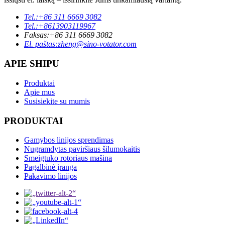
Tel.:
+86 311 6669 3082
Tel.:
+8613903119967
Faksas:
+86 311 6669 3082
El. paštas:
zheng@sino-votator.com
APIE SHIPU
Produktai
Apie mus
Susisiekite su mumis
PRODUKTAI
Gamybos linijos sprendimas
Nugramdytas paviršiaus šilumokaitis
Smeigtuko rotoriaus mašina
Pagalbinė įranga
Pakavimo linijos