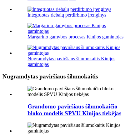
Integruotas riebalų perdirbimo įrenginys
Margarino gamybos procesas Kinijos gamintojas
Nugramdytas paviršiaus šilumokaitis Kinijos
gamintojas
Nugramdytas paviršiaus šilumokaitis
Grandomo paviršiaus šilumokaičio
bloko modelis SPVU Kinijos tiekėjas