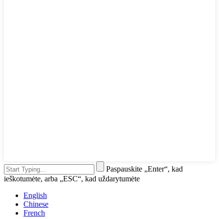
Paspauskite „Enter“, kad
ieškotumėte, arba „ESC“, kad uždarytumėte
English
Chinese
French