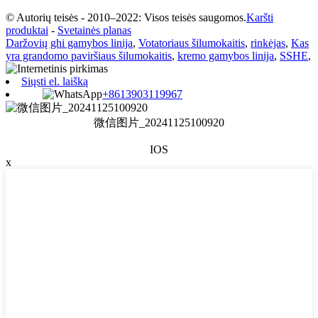
© Autorių teisės - 2010–2022: Visos teisės saugomos.
Karšti
produktai
-
Svetainės planas
Daržovių ghi gamybos linija
,
Votatoriaus šilumokaitis
,
rinkėjas
,
Kas
yra grandomo paviršiaus šilumokaitis
,
kremo gamybos linija
,
SSHE
,
Siųsti el. laišką
+8613903119967
微信图片_20241125100920
IOS
x