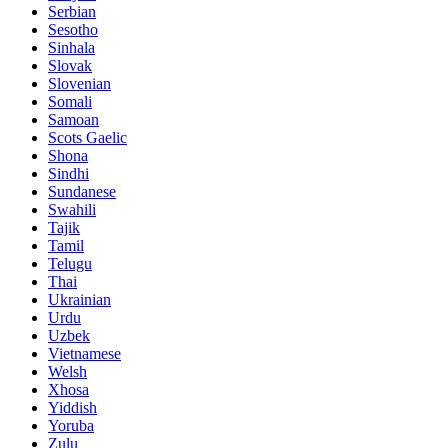
Serbian
Sesotho
Sinhala
Slovak
Slovenian
Somali
Samoan
Scots Gaelic
Shona
Sindhi
Sundanese
Swahili
Tajik
Tamil
Telugu
Thai
Ukrainian
Urdu
Uzbek
Vietnamese
Welsh
Xhosa
Yiddish
Yoruba
Zulu