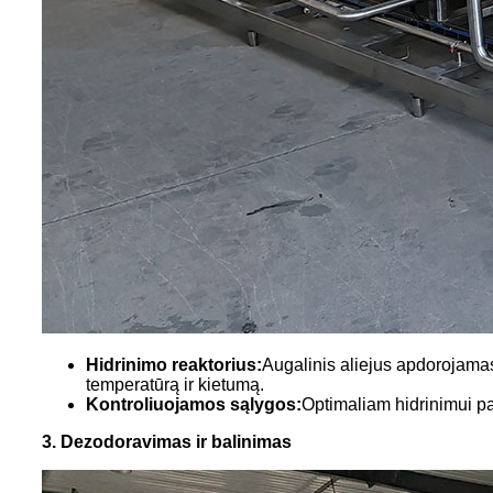
Hidrinimo reaktorius:
Augalinis aliejus apdorojama
temperatūrą ir kietumą.
Kontroliuojamos sąlygos:
Optimaliam hidrinimui pa
3. Dezodoravimas ir balinimas