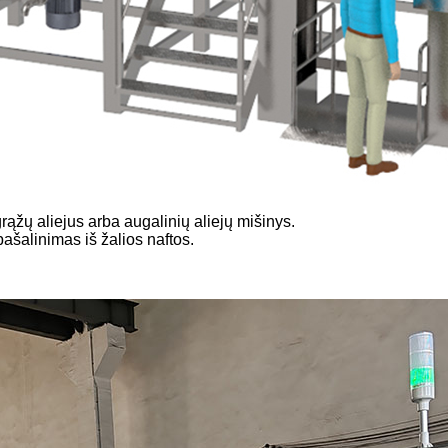
grąžų aliejus arba augalinių aliejų mišinys.
pašalinimas iš žalios naftos.