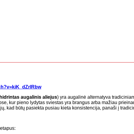
tch?v=kiK_dZrlRbw
hidrintas augalinis aliejus
) yra augalinė alternatyva tradicini
nuose, kur pieno lydytas sviestas yra brangus arba mažiau priei
jų, kad būtų pasiekta pusiau kieta konsistencija, panaši į tradici
 etapus: