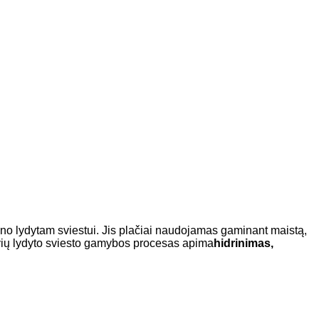
ieno lydytam sviestui. Jis plačiai naudojamas gaminant maistą,
ovių lydyto sviesto gamybos procesas apima
hidrinimas,