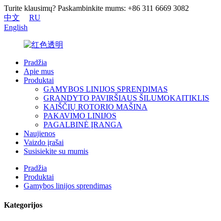
Turite klausimų? Paskambinkite mums: +86 311 6669 3082
中文
RU
English
Pradžia
Apie mus
Produktai
GAMYBOS LINIJOS SPRENDIMAS
GRANDYTO PAVIRŠIAUS ŠILUMOKAITIKLIS
KAIŠČIŲ ROTORIO MAŠINA
PAKAVIMO LINIJOS
PAGALBINĖ ĮRANGA
Naujienos
Vaizdo įrašai
Susisiekite su mumis
Pradžia
Produktai
Gamybos linijos sprendimas
Kategorijos