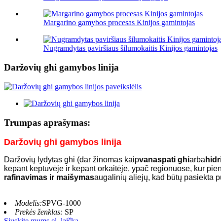
Margarino gamybos procesas Kinijos gamintojas
Nugramdytas paviršiaus šilumokaitis Kinijos gamintojas
Daržovių ghi gamybos linija
Trumpas aprašymas:
Daržovių ghi gamybos linija
Daržovių lydytas ghi (dar žinomas kaip
vanaspati ghi
arba
hidr
kepant keptuvėje ir kepant orkaitėje, ypač regionuose, kur p
rafinavimas ir maišymas
augalinių aliejų, kad būtų pasiekta pu
Modelis:
SPVG-1000
Prekės ženklas:
SP
Siųskite mums el. laišką