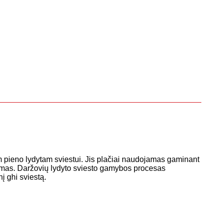
am pieno lydytam sviestui. Jis plačiai naudojamas gaminant
namas. Daržovių lydyto sviesto gamybos procesas
nį ghi sviestą.