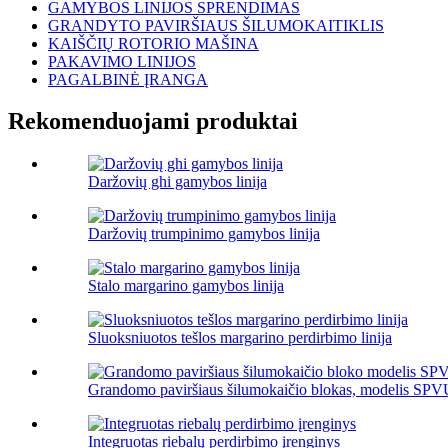
GAMYBOS LINIJOS SPRENDIMAS
GRANDYTO PAVIRŠIAUS ŠILUMOKAITIKLIS
KAIŠČIŲ ROTORIO MAŠINA
PAKAVIMO LINIJOS
PAGALBINĖ ĮRANGA
Rekomenduojami produktai
Daržovių ghi gamybos linija
Daržovių trumpinimo gamybos linija
Stalo margarino gamybos linija
Sluoksniuotos tešlos margarino perdirbimo linija
Grandomo paviršiaus šilumokaičio blokas, modelis SPVU,
Integruotas riebalų perdirbimo įrenginys