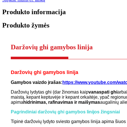
Produkto informacija
Produkto žymės
Daržovių ghi gamybos linija
Daržovių ghi gamybos linija
Gamybos vaizdo įrašas:
https://www.youtube.com/wa
Daržovių lydytas ghi (dar žinomas kaip
vanaspati ghi
arba
maistą, kepant keptuvėje ir kepant orkaitėje, ypač regio
apima
hidrinimas, rafinavimas ir maišymas
augalinių alie
Pagrindiniai daržovių ghi gamybos linijos žingsniai
Tipinė daržovių lydyto sviesto gamybos linija apima šiuos