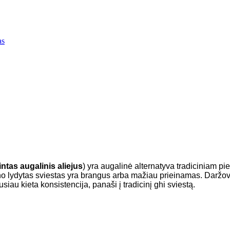
intas augalinis aliejus
) yra augalinė alternatyva tradiciniam p
ieno lydytas sviestas yra brangus arba mažiau prieinamas. Darž
siau kieta konsistencija, panaši į tradicinį ghi sviestą.