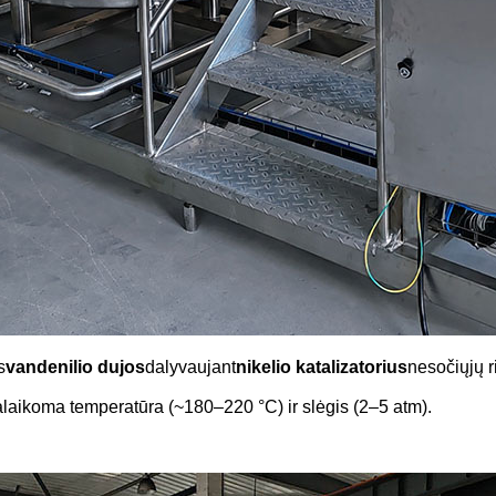
s
vandenilio dujos
dalyvaujant
nikelio katalizatorius
nesočiųjų r
laikoma temperatūra (~180–220 °C) ir slėgis (2–5 atm).